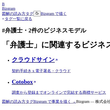
B
Bizgram
図解の読み方
タグ
Bizgram で描く
タグ一覧に戻る
#
弁護士
・
2
件のビジネスモデル
「
弁護士
」に関連するビジネ
クラウドサイン
契約手続き x 電子署名・クラウド
Cotobox
調査から登録までオンラインで完結する商標サービス
図解の読み方
タグ
Bizgram で事業を描く →
Bizgram — 株式