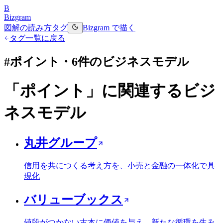
B
Bizgram
図解の読み方
タグ
Bizgram で描く
タグ一覧に戻る
#
ポイント
・
6
件のビジネスモデル
「
ポイント
」に関連するビジ
ネスモデル
丸井グループ
信用を共につくる考え方を、小売と金融の一体化で具
現化
バリューブックス
値段がつかない古本に価値を与え、新たな循環を生み