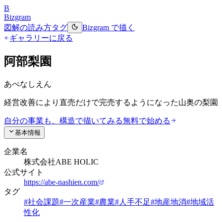
B
Bizgram
図解の読み方
タグ
Bizgram で描く
ギャラリーに戻る
阿部梨園
あべなしえん
経営改善により直売だけで完売するようになった山奥の梨園
自分の事業も、構造で描いてみる
無料で始める
基本情報
企業名
株式会社ABE HOLIC
公式サイト
https://abe-nashien.com/
タグ
#
社会課題
#
一次産業
#
農業
#
人手不足
#
地産地消
#
地域活
性化