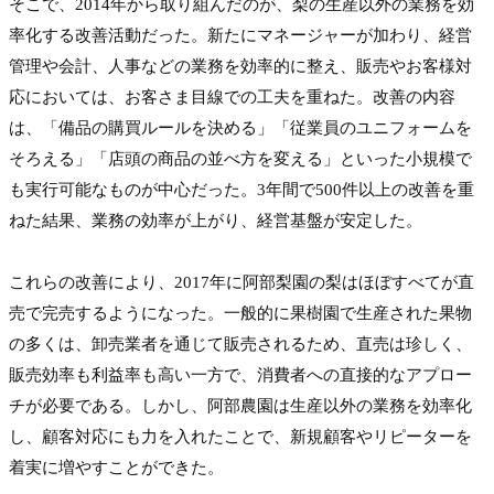
そこで、2014年から取り組んだのが、梨の生産以外の業務を効
率化する改善活動だった。新たにマネージャーが加わり、経営
管理や会計、人事などの業務を効率的に整え、販売やお客様対
応においては、お客さま目線での工夫を重ねた。改善の内容
は、「備品の購買ルールを決める」「従業員のユニフォームを
そろえる」「店頭の商品の並べ方を変える」といった小規模で
も実行可能なものが中心だった。3年間で500件以上の改善を重
ねた結果、業務の効率が上がり、経営基盤が安定した。

これらの改善により、2017年に阿部梨園の梨はほぼすべてが直
売で完売するようになった。一般的に果樹園で生産された果物
の多くは、卸売業者を通じて販売されるため、直売は珍しく、
販売効率も利益率も高い一方で、消費者への直接的なアプロー
チが必要である。しかし、阿部農園は生産以外の業務を効率化
し、顧客対応にも力を入れたことで、新規顧客やリピーターを
着実に増やすことができた。
