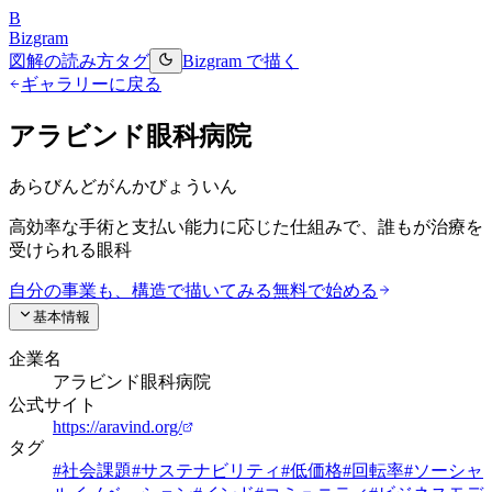
B
Bizgram
図解の読み方
タグ
Bizgram で描く
ギャラリーに戻る
アラビンド眼科病院
あらびんどがんかびょういん
高効率な手術と支払い能力に応じた仕組みで、誰もが治療を
受けられる眼科
自分の事業も、構造で描いてみる
無料で始める
基本情報
企業名
アラビンド眼科病院
公式サイト
https://aravind.org/
タグ
#
社会課題
#
サステナビリティ
#
低価格
#
回転率
#
ソーシャ