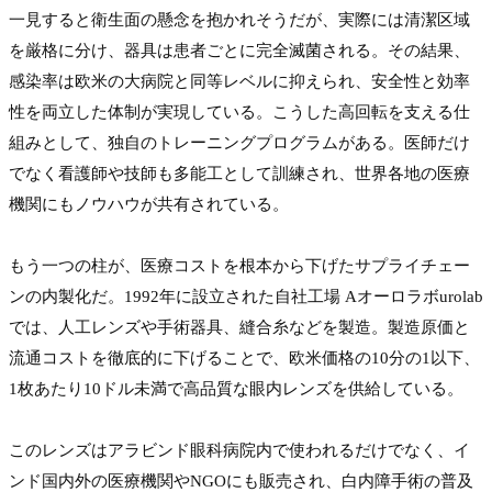
一見すると衛生面の懸念を抱かれそうだが、実際には清潔区域
を厳格に分け、器具は患者ごとに完全滅菌される。その結果、
感染率は欧米の大病院と同等レベルに抑えられ、安全性と効率
性を両立した体制が実現している。こうした高回転を支える仕
組みとして、独自のトレーニングプログラムがある。医師だけ
でなく看護師や技師も多能工として訓練され、世界各地の医療
機関にもノウハウが共有されている。

もう一つの柱が、医療コストを根本から下げたサプライチェー
ンの内製化だ。1992年に設立された自社工場 Aオーロラボurolab
では、人工レンズや手術器具、縫合糸などを製造。製造原価と
流通コストを徹底的に下げることで、欧米価格の10分の1以下、
1枚あたり10ドル未満で高品質な眼内レンズを供給している。

このレンズはアラビンド眼科病院内で使われるだけでなく、イ
ンド国内外の医療機関やNGOにも販売され、白内障手術の普及