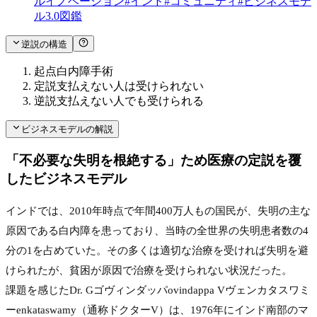
ルイノベーション
#
インド
#
コミュニティ
#
ビジネスモデ
ル3.0図鑑
逆説の構造
起点
白内障手術
定説
支払えない人は受けられない
逆説
支払えない人でも受けられる
ビジネスモデルの解説
「不必要な失明を根絶する」ため医療の定説を覆
したビジネスモデル
インドでは、2010年時点で年間400万人もの国民が、失明の主な
原因である白内障を患っており、当時の全世界の失明患者数の4
分の1を占めていた。その多くは適切な治療を受ければ失明を避
けられたが、貧困が原因で治療を受けられない状況だった。
課題を感じたDr. Gゴヴィンダッパovindappa Vヴェンカタスワミ
ーenkataswamy（通称ドクターV）は、1976年にインド南部のマ