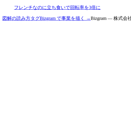
フレンチなのに立ち食いで回転率を3倍に
図解の読み方
タグ
Bizgram で事業を描く →
Bizgram — 株式