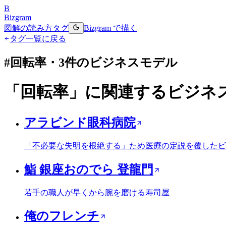
B
Bizgram
図解の読み方
タグ
Bizgram で描く
タグ一覧に戻る
#
回転率
・
3
件のビジネスモデル
「
回転率
」に関連するビジネ
アラビンド眼科病院
「不必要な失明を根絶する」ため医療の定説を覆したビ
鮨 銀座おのでら 登龍門
若手の職人が早くから腕を磨ける寿司屋
俺のフレンチ