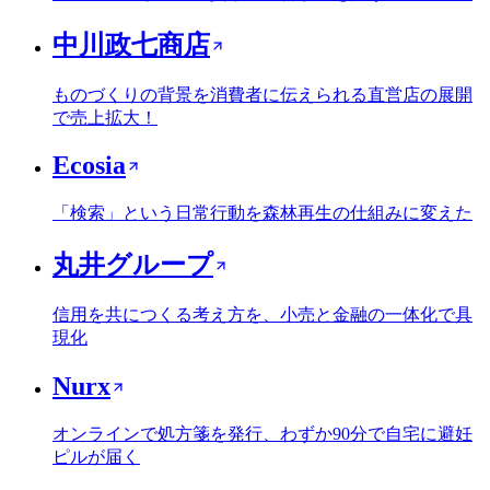
中川政七商店
ものづくりの背景を消費者に伝えられる直営店の展開
で売上拡大！
Ecosia
「検索」という日常行動を森林再生の仕組みに変えた
丸井グループ
信用を共につくる考え方を、小売と金融の一体化で具
現化
Nurx
オンラインで処方箋を発行、わずか90分で自宅に避妊
ピルが届く