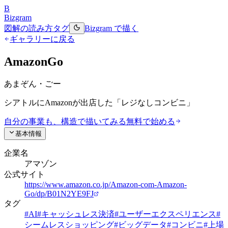
B
Bizgram
図解の読み方
タグ
Bizgram で描く
ギャラリーに戻る
AmazonGo
あまぞん・ごー
シアトルにAmazonが出店した「レジなしコンビニ」
自分の事業も、構造で描いてみる
無料で始める
基本情報
企業名
アマゾン
公式サイト
https://www.amazon.co.jp/Amazon-com-Amazon-
Go/dp/B01N2YE9FJ
タグ
#
AI
#
キャッシュレス決済
#
ユーザーエクスペリエンス
#
シームレスショッピング
#
ビッグデータ
#
コンビニ
#
上場