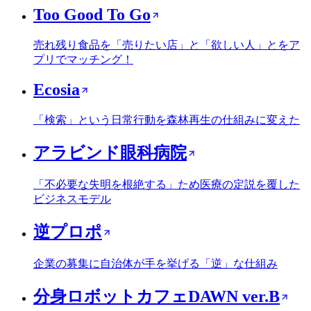
Too Good To Go
売れ残り食品を「売りたい店」と「欲しい人」とをア
プリでマッチング！
Ecosia
「検索」という日常行動を森林再生の仕組みに変えた
アラビンド眼科病院
「不必要な失明を根絶する」ため医療の定説を覆した
ビジネスモデル
逆プロポ
企業の募集に自治体が手を挙げる「逆」な仕組み
分身ロボットカフェDAWN ver.B