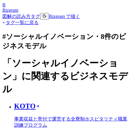
B
Bizgram
図解の読み方
タグ
Bizgram で描く
タグ一覧に戻る
#
ソーシャルイノベーション
・
8
件のビ
ジネスモデル
「
ソーシャルイノベーショ
ン
」に関連するビジネスモデ
ル
KOTO
事業収益と寄付で運営する全寮制ホスピタリティ職業
訓練プログラム