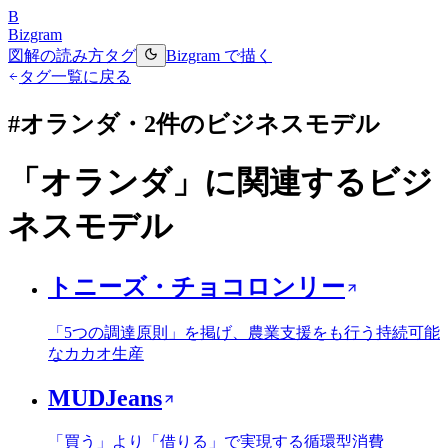
B
Bizgram
図解の読み方
タグ
Bizgram で描く
タグ一覧に戻る
#
オランダ
・
2
件のビジネスモデル
「
オランダ
」に関連するビジ
ネスモデル
トニーズ・チョコロンリー
「5つの調達原則」を掲げ、農業支援をも行う持続可能
なカカオ生産
MUDJeans
「買う」より「借りる」で実現する循環型消費