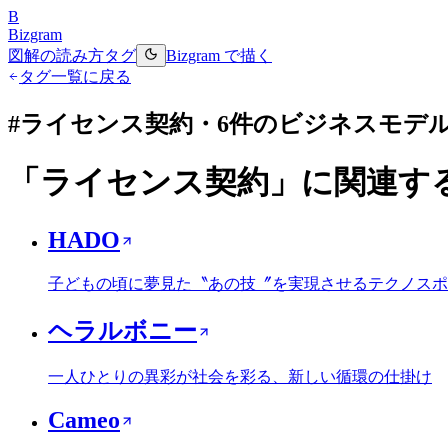
B
Bizgram
図解の読み方
タグ
Bizgram で描く
タグ一覧に戻る
#
ライセンス契約
・
6
件のビジネスモデ
「
ライセンス契約
」に関連す
HADO
子どもの頃に夢見た〝あの技〞を実現させるテクノスポ
ヘラルボニー
一人ひとりの異彩が社会を彩る、新しい循環の仕掛け
Cameo