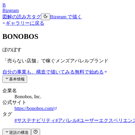
B
Bizgram
図解の読み方
タグ
Bizgram で描く
ギャラリーに戻る
BONOBOS
ぼのぼす
「売らない店舗」で稼ぐメンズアパレルブランド
自分の事業も、構造で描いてみる
無料で始める
基本情報
企業名
Bonobos, Inc.
公式サイト
https://bonobos.com/
タグ
#
サステナビリティ
#
アパレル
#
ユーザーエクスペリエン
逆説の構造