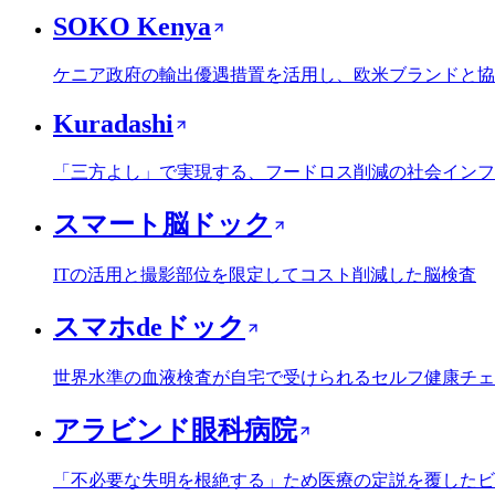
SOKO Kenya
ケニア政府の輸出優遇措置を活用し、欧米ブランドと協
Kuradashi
「三方よし」で実現する、フードロス削減の社会インフ
スマート脳ドック
ITの活用と撮影部位を限定してコスト削減した脳検査
スマホdeドック
世界水準の血液検査が自宅で受けられるセルフ健康チェ
アラビンド眼科病院
「不必要な失明を根絶する」ため医療の定説を覆したビ