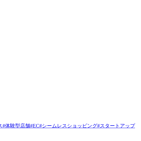
ス
#
体験型店舗
#
EC
#
シームレスショッピング
#
スタートアップ