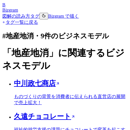
B
Bizgram
図解の読み方
タグ
Bizgram で描く
タグ一覧に戻る
#
地産地消
・
9
件のビジネスモデル
「
地産地消
」に関連するビジ
ネスモデル
中川政七商店
ものづくりの背景を消費者に伝えられる直営店の展開
で売上拡大！
久遠チョコレート
福祉的就労支援の課題にチョコレートで変革を起こす