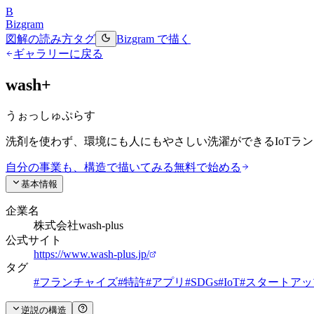
B
Bizgram
図解の読み方
タグ
Bizgram で描く
ギャラリーに戻る
wash+
うぉっしゅぷらす
洗剤を使わず、環境にも人にもやさしい洗濯ができるIoTラ
自分の事業も、構造で描いてみる
無料で始める
基本情報
企業名
株式会社wash-plus
公式サイト
https://www.wash-plus.jp/
タグ
#
フランチャイズ
#
特許
#
アプリ
#
SDGs
#
IoT
#
スタートアッ
逆説の構造