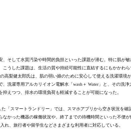
安、そして水質汚染や時間的負担といった課題が潜む。特に肌が敏
。こうした課題は、生活の質や持続可能性に直結するにもかかわら
設立。代表の高梨健太郎氏は、肌の弱い娘のために安心して使える洗濯
洗濯専用アルカリイオン電解水「wash＋ Water」と、その
を抑えつつ、排水の環境負荷も軽減することが可能になった。

Tを活用した「スマートランドリー」では、スマホアプリから空き状況
らなかった機器の稼働状況や、終了までの待機時間といった不便が
入れ、旅行者や留学生などさまざまな利用者に対応している。
