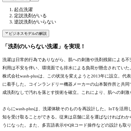
起点
洗濯
定説
洗剤がいる
逆説
洗剤がいらない
ビジネスモデルの解説
「洗剤のいらない洗濯」を実現！
洗濯は日常的行為でありながら、肌への刺激や洗剤残留による不
利用は不安を伴い、環境面でも排水による負荷が懸念されていた
株式会社wash-plusは、この状況を変えようと2013年に
に着手した。コインランドリー機器メーカーの山本製作所と共同で、
成洗剤なしで汚れを落とす技術を確立。これにより、肌への刺激
さらにwash-plusは、洗濯体験そのものを再設計した。Io
知を受け取ることができる。従来は店舗に足を運ばなければわか
うになった。また、多言語表示やQRコード操作などの設計も取り