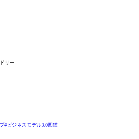
ンドリー
プ
#
ビジネスモデル3.0図鑑