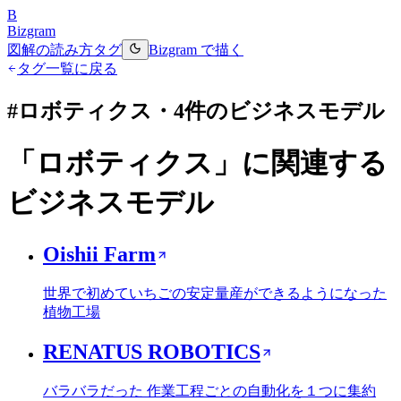
B
Bizgram
図解の読み方
タグ
Bizgram で描く
タグ一覧に戻る
#
ロボティクス
・
4
件のビジネスモデル
「
ロボティクス
」に関連する
ビジネスモデル
Oishii Farm
世界で初めていちごの安定量産ができるようになった
植物工場
RENATUS ROBOTICS
バラバラだった 作業工程ごとの自動化を１つに集約