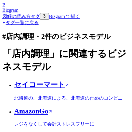
B
Bizgram
図解の読み方
タグ
Bizgram で描く
タグ一覧に戻る
#
店内調理
・
2
件のビジネスモデル
「
店内調理
」に関連するビジ
ネスモデル
セイコーマート
北海道の、北海道による、北海道のためのコンビニ
AmazonGo
レジをなくして会計ストレスフリーに