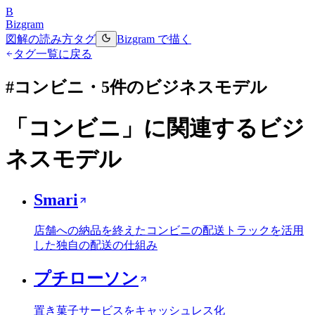
B
Bizgram
図解の読み方
タグ
Bizgram で描く
タグ一覧に戻る
#
コンビニ
・
5
件のビジネスモデル
「
コンビニ
」に関連するビジ
ネスモデル
Smari
店舗への納品を終えたコンビニの配送トラックを活用
した独自の配送の仕組み
プチローソン
置き菓子サービスをキャッシュレス化