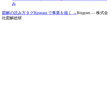
み
図解の読み方
タグ
Bizgram で事業を描く →
Bizgram — 株式会
社図解総研