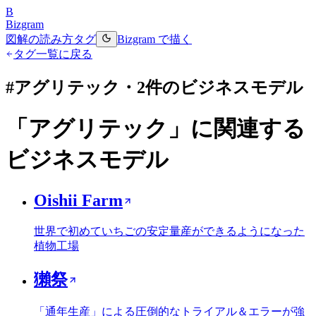
B
Bizgram
図解の読み方
タグ
Bizgram で描く
タグ一覧に戻る
#
アグリテック
・
2
件のビジネスモデル
「
アグリテック
」に関連する
ビジネスモデル
Oishii Farm
世界で初めていちごの安定量産ができるようになった
植物工場
獺祭
「通年生産」による圧倒的なトライアル＆エラーが強