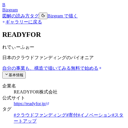
B
Bizgram
図解の読み方
タグ
Bizgram で描く
ギャラリーに戻る
READYFOR
れでぃーふぉー
日本のクラウドファンディングのパイオニア
自分の事業も、構造で描いてみる
無料で始める
基本情報
企業名
READYFOR株式会社
公式サイト
https://readyfor.jp/
タグ
#
クラウドファンディング
#
寄付
#
イノベーション
#
スタ
ートアップ