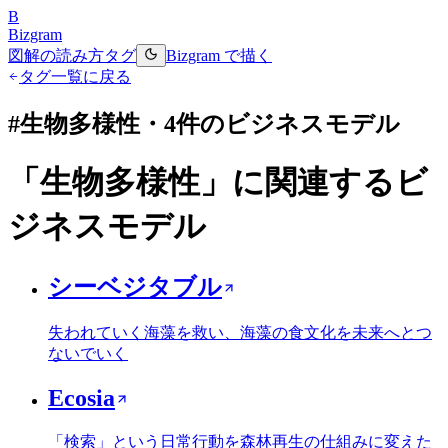
B
Bizgram
図解の読み方
タグ
Bizgram で描く
タグ一覧に戻る
#
生物多様性
・
4
件のビジネスモデル
「
生物多様性
」に関連するビ
ジネスモデル
シーベジタブル
失われていく海藻を救い、海藻の食文化を未来へとつ
ないでいく
Ecosia
「検索」という日常行動を森林再生の仕組みに変えた