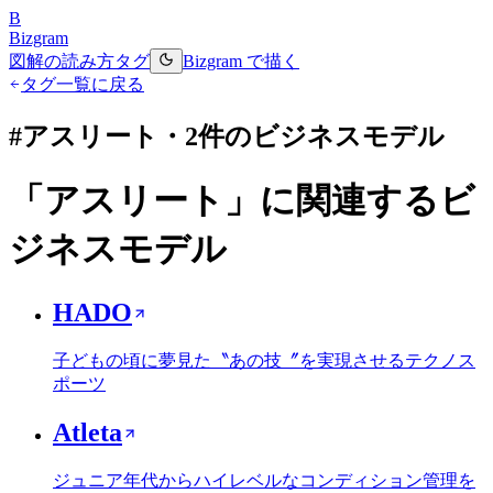
B
Bizgram
図解の読み方
タグ
Bizgram で描く
タグ一覧に戻る
#
アスリート
・
2
件のビジネスモデル
「
アスリート
」に関連するビ
ジネスモデル
HADO
子どもの頃に夢見た〝あの技〞を実現させるテクノス
ポーツ
Atleta
ジュニア年代からハイレベルなコンディション管理を