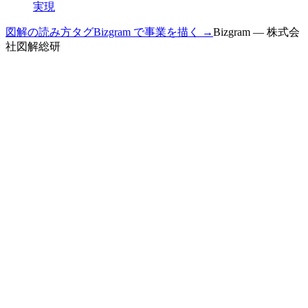
実現
図解の読み方
タグ
Bizgram で事業を描く →
Bizgram — 株式会
社図解総研