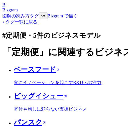
B
Bizgram
図解の読み方
タグ
Bizgram で描く
タグ一覧に戻る
#
定期便
・
5
件のビジネスモデル
「
定期便
」に関連するビジネ
ベースフード
食にイノベーションを起こすR&Dへの注力
ビッグイシュー
寄付や施しに頼らない支援ビジネス
パンスク