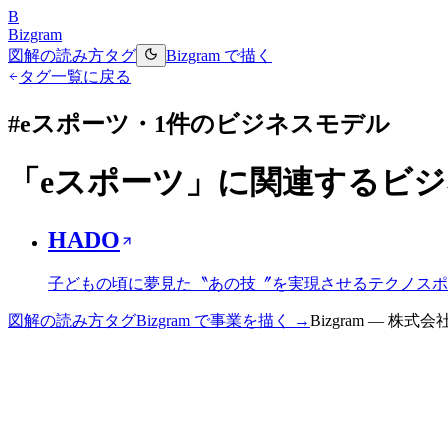
B
Bizgram
図解の読み方
タグ
Bizgram で描く
タグ一覧に戻る
#
eスポーツ
・
1
件のビジネスモデル
「
eスポーツ
」に関連するビジ
HADO
子どもの頃に夢見た〝あの技〞を実現させるテクノスポ
図解の読み方
タグ
Bizgram で事業を描く →
Bizgram — 株式