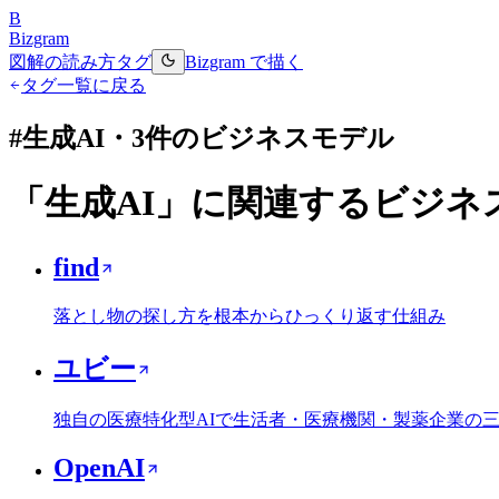
B
Bizgram
図解の読み方
タグ
Bizgram で描く
タグ一覧に戻る
#
生成AI
・
3
件のビジネスモデル
「
生成AI
」に関連するビジネ
find
落とし物の探し方を根本からひっくり返す仕組み
ユビー
独自の医療特化型AIで生活者・医療機関・製薬企業の
OpenAI