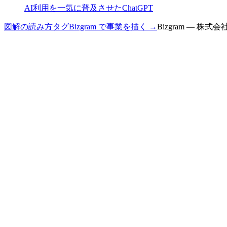
AI利用を一気に普及させたChatGPT
図解の読み方
タグ
Bizgram で事業を描く →
Bizgram — 株式