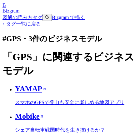
B
Bizgram
図解の読み方
タグ
Bizgram で描く
タグ一覧に戻る
#
GPS
・
3
件のビジネスモデル
「
GPS
」に関連するビジネス
モデル
YAMAP
スマホのGPSで登山も安全に楽しめる地図アプリ
Mobike
シェア自転車戦国時代を生き抜けるか？