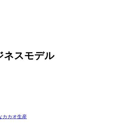
ジネスモデル
なカカオ生産