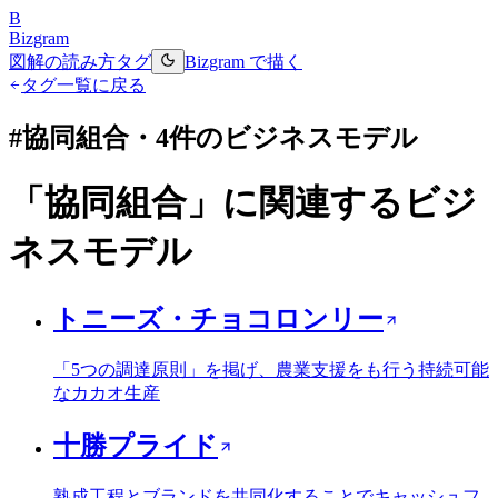
B
Bizgram
図解の読み方
タグ
Bizgram で描く
タグ一覧に戻る
#
協同組合
・
4
件のビジネスモデル
「
協同組合
」に関連するビジ
ネスモデル
トニーズ・チョコロンリー
「5つの調達原則」を掲げ、農業支援をも行う持続可能
なカカオ生産
十勝プライド
熟成工程とブランドを共同化することでキャッシュフ