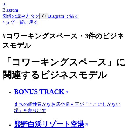
B
Bizgram
図解の読み方
タグ
Bizgram で描く
タグ一覧に戻る
#
コワーキングスペース
・
3
件のビジネ
スモデル
「
コワーキングスペース
」に
関連するビジネスモデル
BONUS TRACK
まちの個性豊かなお店や個人店が「ここにしかない
場」を創り出す
熊野白浜リゾート空港