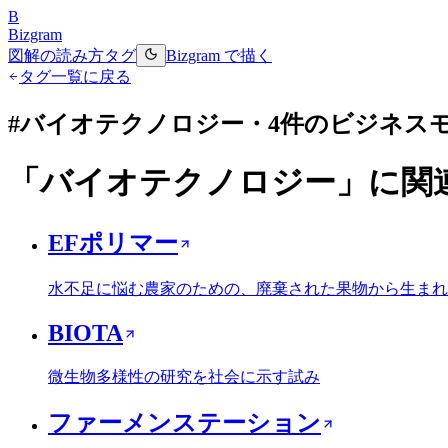
B
Bizgram
図解の読み方
タグ
Bizgram で描く
タグ一覧に戻る
#
バイオテクノロジー
・
4
件のビジネス
「
バイオテクノロジー
」に関
EFポリマー
水不足に悩む農家のための、廃棄された果物から生まれ
BIOTA
微生物多様性の研究を社会に示す試み
ファーメンステーション